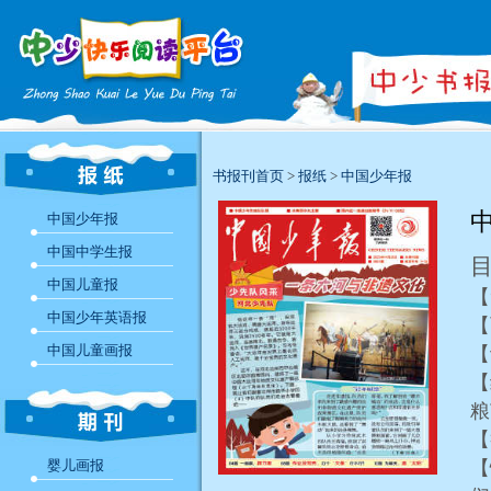
书报刊首页
>
报纸
>
中国少年报
中
中国少年报
中国中学生报
中国儿童报
【
中国少年英语报
【
中国儿童画报
【
【
婴儿画报
【