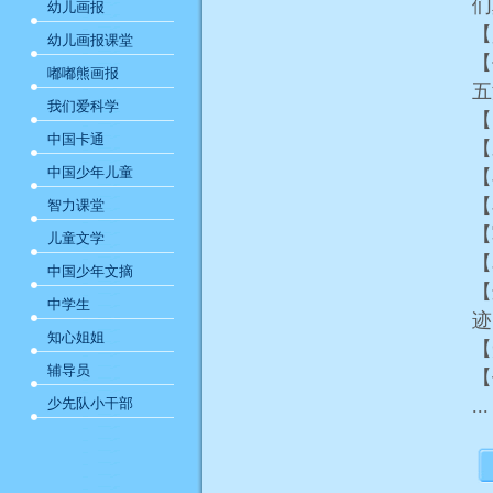
幼儿画报
【
幼儿画报课堂
【
嘟嘟熊画报
我们爱科学
中国卡通
中国少年儿童
【
智力课堂
【
儿童文学
【
中国少年文摘
【
中学生
知心姐姐
辅导员
【
少先队小干部
...