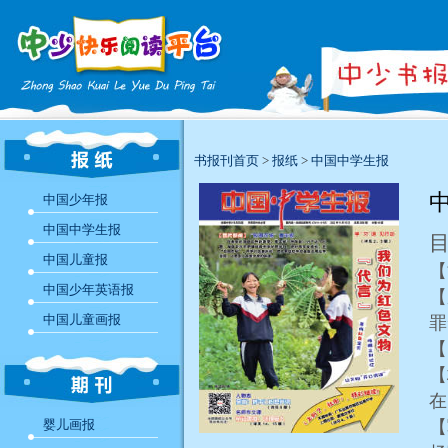
书报刊首页
>
报纸
>
中国中学生报
中
中国少年报
中国中学生报
中国儿童报
【
中国少年英语报
【
中国儿童画报
【
【
在
婴儿画报
【