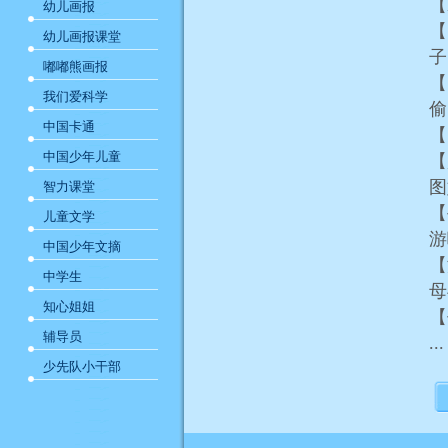
【
幼儿画报
【
幼儿画报课堂
子
嘟嘟熊画报
【
我们爱科学
中国卡通
【
中国少年儿童
【
智力课堂
【
儿童文学
中国少年文摘
【
中学生
知心姐姐
【
辅导员
...
少先队小干部