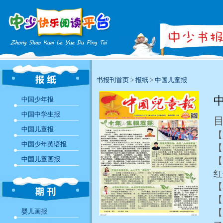
书报刊首页
>
报纸
>
中国儿童报
中
中国少年报
中国中学生报
中国儿童报
中国少年英语报
【
中国儿童画报
【
【
【
婴儿画报
【