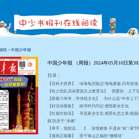
报纸
>
中国少年报
中国少年报 （周报）2024年05月10日第39
目录：
【百科大世界】 绿海龟历险记/海龟家族 闪亮登
【给少先队员讲爱国主义教育法】 我爱你，上下五
【跟着习爷爷，学传统文化】 为什么说“中华上
【好活动看板】 踏寻时代印记 感悟家乡文化
【红领巾快讯】 寻觅家乡文化 感受生态之美/校园处
园 防患于“未燃”
【举手，我想说……】 珍惜粮食 不遗余“粒”/请
【漫画正能量】 坚守泰山之巅的“橄榄绿”