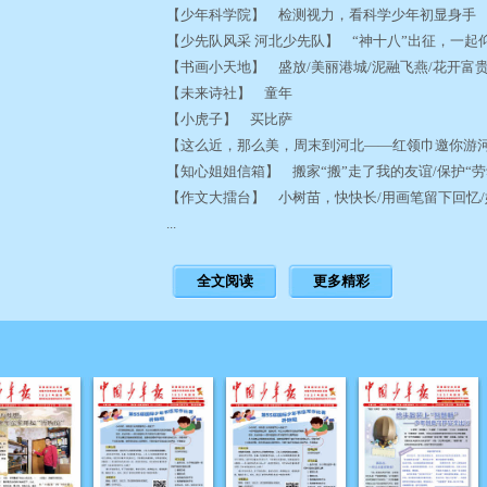
【少年科学院】 检测视力，看科学少年初显身
【少先队风采 河北少先队】 “神十八”出征，一
【书画小天地】 盛放/美丽港城/泥融飞燕/花开富
【未来诗社】 童年
【小虎子】 买比萨
【这么近，那么美，周末到河北——红领巾邀你游
【知心姐姐信箱】 搬家“搬”走了我的友谊/保护“
【作文大擂台】 小树苗，快快长/用画笔留下回忆
...
全文阅读
更多精彩