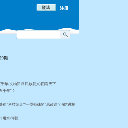
注册
29期
场
千年/文物回归 民族复兴/图看天下
下五千年”？
处“科技范儿”/一堂特殊的“思政课”/消防进校
节约用水/评报