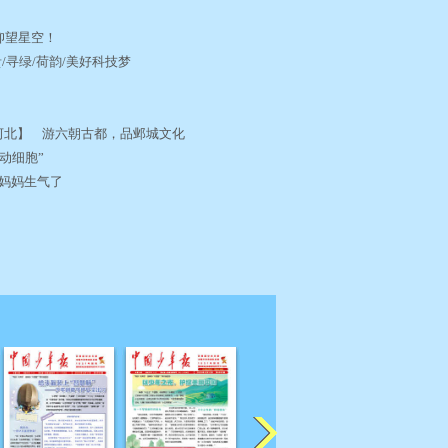
手
起仰望星空！
贵/寻绿/荷韵/美好科技梦
河北】 游六朝古都，品邺城文化
劳动细胞”
/妈妈生气了