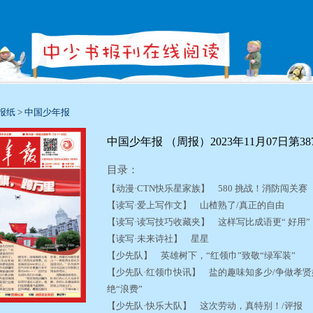
报纸
>
中国少年报
中国少年报 （周报）2023年11月07日第38
目录：
【动漫·CTN快乐星家族】 580 挑战！消防闯关
【读写·爱上写作文】 山楂熟了/真正的自由
【读写·读写技巧收藏夹】 这样写比成语更“ 好用
【读写·未来诗社】 星星
【少先队】 英雄树下，“红领巾”致敬“绿军装”
【少先队·红领巾快讯】 盐的趣味知多少/争做孝贤好
绝“浪费”
【少先队·快乐大队】 这次劳动，真特别！/评报