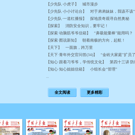
【少先队·小虎子】 城市漫步
【少先队·小小讨论台】 对于弟弟妹妹，我该不该
【少先队·一道杠播报】 探地质奇观寻自然奥秘
【探索】 消防安全知识，要牢记！
【探索·动脑筋爷爷信箱】 “鼻吸能量棒”能用吗
【探索·图说新知】 朝着南极的方向，起航！
【天下】 一面旗，跨万里
【天下·青年外交官问答(34)】 “金砖大家庭”扩
【知心·跟着习爷爷，学传统文化】 第四十三讲 
【知心·知心姐姐信箱】 小组长会“管理”
...
全文阅读
更多精彩