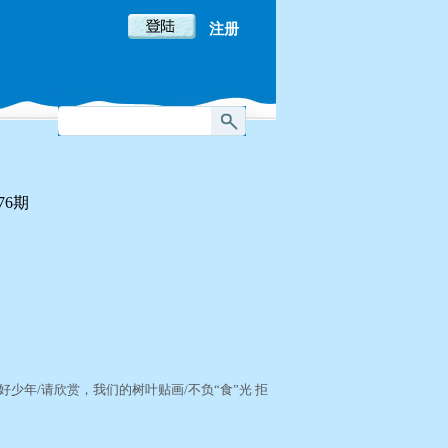
注册
76期
赛
”
少年/请欣赏，我们的树叶贴画/不负“食”光 拒