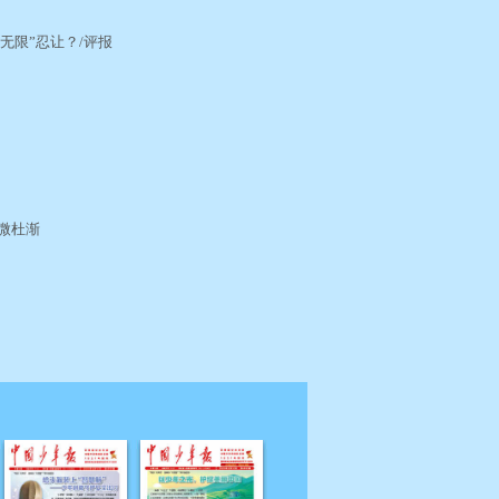
“无限”忍让？/评报
？
员了
防微杜渐