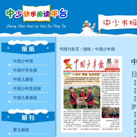
书报刊首页
>
报纸
>
中国少年报
中
中国少年报
中国中学生报
中国儿童报
【
中国少年英语报
【
中国儿童画报
【
梦
【
【
婴儿画报
【