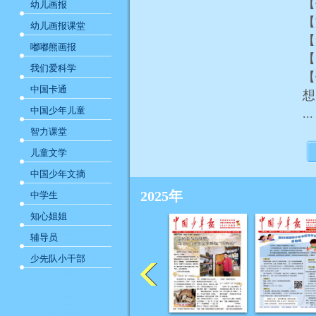
幼儿画报
【
幼儿画报课堂
嘟嘟熊画报
我们爱科学
【
中国卡通
想
中国少年儿童
...
智力课堂
儿童文学
中国少年文摘
2025年
中学生
知心姐姐
辅导员
少先队小干部