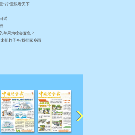
“童”行/童眼看天下
”
夏日谣
火线
开的苹果为啥会变色？
爸/来把竹子夸/我把家乡画