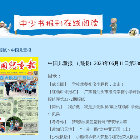
报纸
>
中国儿童报
中国儿童报 （周报）2023年06月11日第33
目录：
【成长版】 学校就餐礼仪小标兵，出击！
【红领巾评报栏】 广东省汕头市澄海崇德小学评报组
报组评第3372期报纸
【简讯】 我骄傲，我是少先队员/戴上红领巾 争做好
年风采
【考考你】 猜谜语/脑筋急转弯/智装绿豆糕
【趣知识天地】 “一带一路”之中亚五国（上）
【少先队版】 小船模承载大梦想/我们光荣入队啦