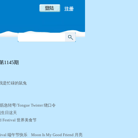
注册
1145期
 Pika 我是忙碌的鼠兔
2
新闻
 脑筋急转弯/Tongue Twister 绕口令
y 在我生日这天
ood Festival 世界美食节
蕉
stival 端午节快乐 Moon Is My Good Friend 月亮