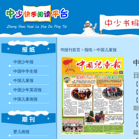
书报刊首页
>
报纸
>
中国儿童报
中
中国少年报
中国中学生报
中国儿童报
【
中国少年英语报
【
中国儿童画报
【
【
【
婴儿画报