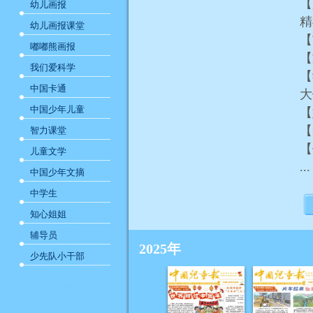
【
幼儿画报
幼儿画报课堂
【
嘟嘟熊画报
【
我们爱科学
【
中国卡通
大
中国少年儿童
【
【
智力课堂
【
儿童文学
...
中国少年文摘
中学生
知心姐姐
辅导员
2025年
少先队小干部