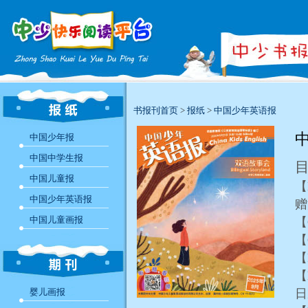
书报刊首页
>
报纸
>
中国少年英语报
中
中国少年报
中国中学生报
中国儿童报
【
中国少年英语报
中国儿童画报
【
【
【
【
婴儿画报