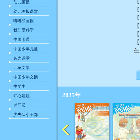
【
幼儿画报
【
幼儿画报课堂
【
嘟嘟熊画报
【
我们爱科学
【
中国卡通
【
中国少年儿童
...
智力课堂
儿童文学
中国少年文摘
中学生
2025年
知心姐姐
辅导员
少先队小干部