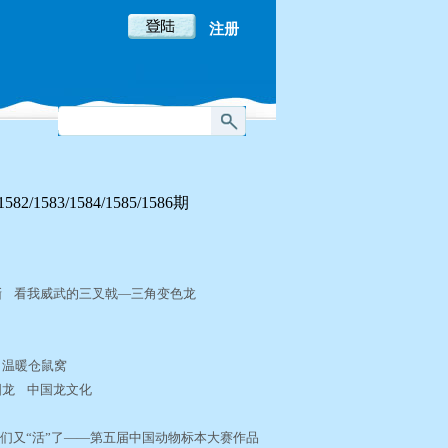
注册
583/1584/1585/1586期
巨蜥 看我威武的三叉戟—三角变色龙
 温暖仓鼠窝
国龙 中国龙文化
它们又“活”了——第五届中国动物标本大赛作品