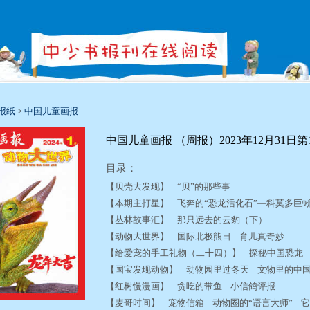
报纸
>
中国儿童画报
中国儿童画报 （周报）2023年12月31日第1582/1
目录：
【贝壳大发现】 “贝”的那些事
【本期主打星】 飞奔的“恐龙活化石”—科莫多
【丛林故事汇】 那只远去的云豹（下）
【动物大世界】 国际北极熊日 育儿真奇妙
【给爱宠的手工礼物（二十四）】 探秘中国恐龙
【国宝发现动物】 动物园里过冬天 文物里的中
【红树慢漫画】 贪吃的带鱼 小信鸽评报
【麦哥时间】 宠物信箱 动物圈的“语言大师” 