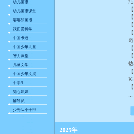
结
幼儿画报
【
幼儿画报课堂
【
嘟嘟熊画报
【
我们爱科学
【
中国卡通
中国少年儿童
【
【
智力课堂
儿童文学
【星
中国少年文摘
K
中学生
【
知心姐姐
...
辅导员
少先队小干部
2025年