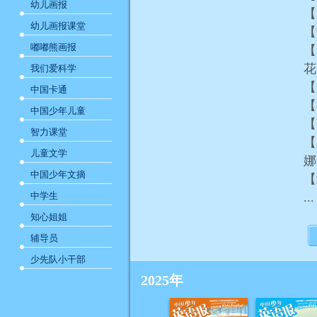
幼儿画报
【
幼儿画报课堂
【
嘟嘟熊画报
【
我们爱科学
【
中国卡通
【
中国少年儿童
【
智力课堂
【星
儿童文学
娜
中国少年文摘
【
中学生
...
知心姐姐
辅导员
少先队小干部
2025年