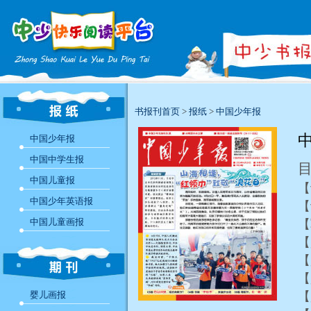
书报刊首页
>
报纸
>
中国少年报
中
中国少年报
中国中学生报
中国儿童报
【
中国少年英语报
【
中国儿童画报
【
【
【
【
婴儿画报
【