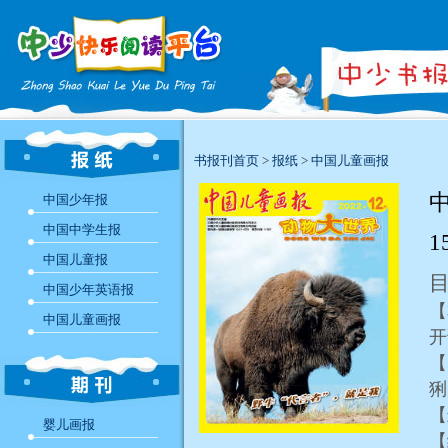
书报刊首页
>
报纸
>
中国儿童画报
中
中国少年报
中国中学生报
1
中国儿童报
中国少年英语报
【
中国儿童画报
【
婴儿画报
【