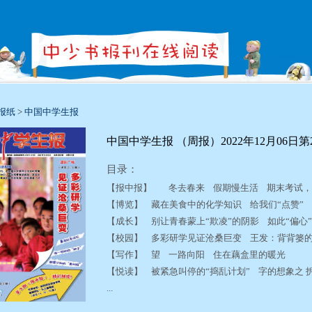
报纸
>
中国中学生报
中国中学生报 （周报）2022年12月06日第2
目录：
【报中报】 冬去春来 假期慢生活 期末考试
【博览】 藏在美食中的化学知识 给我们“点赞
【成长】 别让青春蒙上“欺凌”的阴影 如此“偏
【校园】 多彩研学见证沧桑巨变 王发：背背篓
【写作】 望 一路向阳 住在藕盒里的暖光
【悦读】 被紧急叫停的“捣乱计划” 字的想象之 拆
...