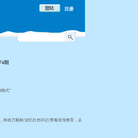
注册
74期
）
僧模式”
，秋收万颗粮/追忆红色印记/禁毒宣传教育，从