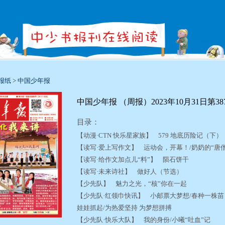
报纸
>
中国少年报
中国少年报 （周报）2023年10月31日第38
目录：
【动漫·CTN 快乐星家族】 579 地底历险记（下
【读写·爱上写作文】 运动会，开幕！/奶奶的“唐
【读写·给作文加点儿“料”】 陨石饼干
【读写·未来诗社】 做好人（节选）
【少先队】 魅力之光，“核”你在一起
【少先队·红领巾快讯】 小邮票大梦想/春种一株苗
娃娃抓起/为热爱坚持 为梦想拼搏
【少先队·快乐大队】 我的身份/小曦“吐血”记