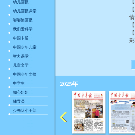
【
幼儿画报
【
幼儿画报课堂
嘟嘟熊画报
【
我们爱科学
【
中国卡通
中国少年儿童
...
智力课堂
儿童文学
中国少年文摘
2025年
中学生
知心姐姐
辅导员
少先队小干部