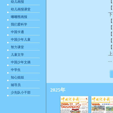
【
幼儿画报
【
幼儿画报课堂
嘟嘟熊画报
【
我们爱科学
【
中国卡通
【
中国少年儿童
【
【
智力课堂
儿童文学
...
中国少年文摘
中学生
知心姐姐
辅导员
2025年
少先队小干部