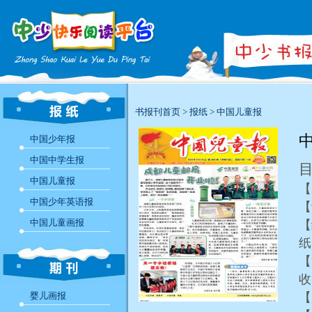
书报刊首页
>
报纸
>
中国儿童报
中
中国少年报
中国中学生报
中国儿童报
中国少年英语报
中国儿童画报
【
【
婴儿画报