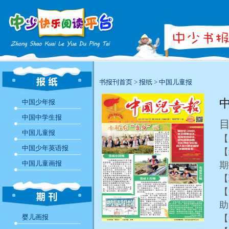
书报刊首页
>
报纸
>
中国儿童报
中
中国少年报
中国中学生报
中国儿童报
中国少年英语报
【
中国儿童画报
【
助
婴儿画报
【