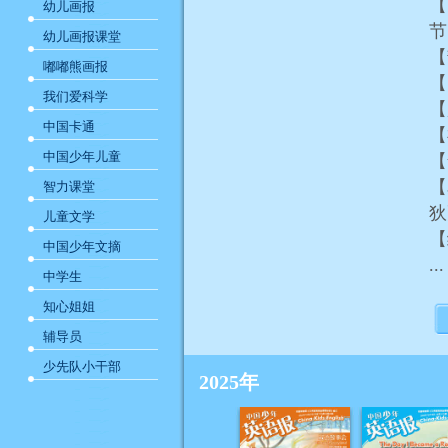
【
幼儿画报
幼儿画报课堂
【
嘟嘟熊画报
【
我们爱科学
【
中国卡通
【
中国少年儿童
【
【星
智力课堂
儿童文学
【
中国少年文摘
...
中学生
知心姐姐
辅导员
少先队小干部
2025年