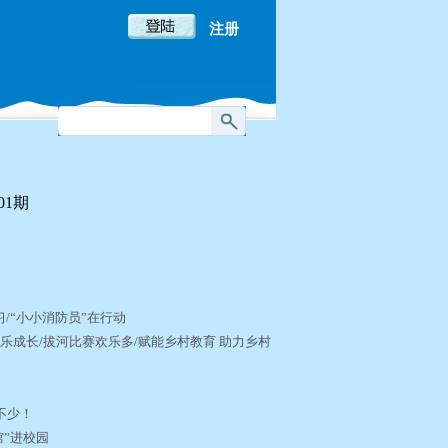
注册
01期
习/“小小消防员”在行动
乐成长/拔河比赛欢乐多/赋能乡村教育 助力乡村
真不少！
馆”进校园