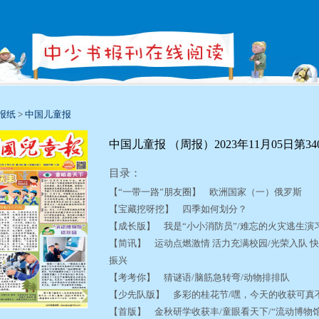
报纸
>
中国儿童报
中国儿童报 （周报）2023年11月05日第34
目录：
【“一带一路”朋友圈】 欧洲国家（一）俄罗斯
【宝藏挖呀挖】 四季如何划分？
【成长版】 我是“小小消防员”/难忘的火灾逃生演
【简讯】 运动点燃激情 活力充满校园/光荣入队 快
振兴
【考考你】 猜谜语/脑筋急转弯/动物排排队
【少先队版】 多彩的桂花节/嘿，今天的收获可
【首版】 金秋研学收获丰/童眼看天下/“流动博物