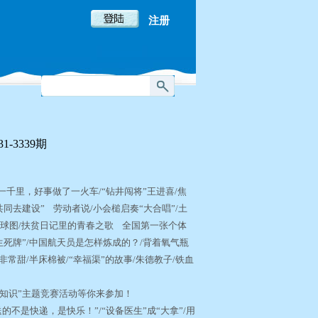
注册
-3339期
一千里，好事做了一火车/“钻井闯将”王进喜/焦
同去建设” 劳动者说/小会槌启奏“大合唱”/土
月球图/扶贫日记里的青春之歌 全国第一张个体
生死牌”/中国航天员是怎样炼成的？/背着氧气瓶
非常甜/半床棉被/“幸福渠”的故事/朱德教子/铁血
长知识”主题竞赛活动等你来参加！
的不是快递，是快乐！”/“设备医生”成“大拿”/用