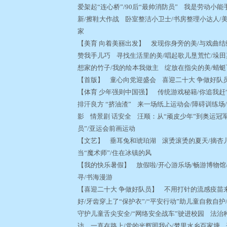
爱架起“连心桥”/90后“最帅消防员” 我是劳动小能
新/擦鞋大作战 卧室整洁小卫士/书房整理小达人/
家
【美育 向着美丽出发】 发现你身旁的美/与戏曲结
赞我手儿巧 寻找生活里的美/唱起歌儿垦荒忙/垛田
想家的竹子/我的绘本我做主 绽放在指尖的美/蜻
【首版】 童心向党迎盛会 喜迎二十大 争做好
【体育 少年强则中国强】 传统游戏秘籍/你追我赶“踩
排汗良方 “挤油渣” 来一场纸上运动会/障碍训练场/
影 情景剧 话安全 汪顺：从“顽皮少年”到奥运冠
员”/亚运会前画运动
【文艺】 垂耳兔和琥珀湖 滚烫滚烫的夏天/摘杏儿/
当“魔术师”/住在冰镇的风
【我的快乐暑假】 放假啦/开心游乐场/畅游博物馆/
寻/书海漫游
【喜迎二十大 争做好队员】 不用打针的流感疫苗来
好/牙齿穿上了“保护衣”/“平安行动”助儿童自救自
守护儿童舌尖安全/“网络安全战车”驶进校园 法治种
访，一直在路上/党的光辉照我心/梦里水乡百家塘 