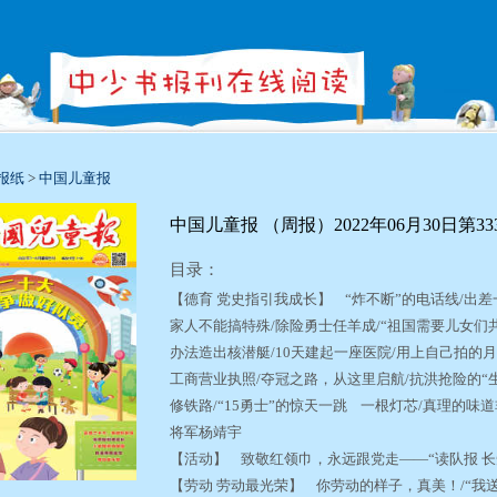
报纸
>
中国儿童报
中国儿童报 （周报）2022年06月30日第3331
目录：
【德育 党史指引我成长】 “炸不断”的电话线/出差
家人不能搞特殊/除险勇士任羊成/“祖国需要儿女们共
办法造出核潜艇/10天建起一座医院/用上自己拍的
工商营业执照/夺冠之路，从这里启航/抗洪抢险的“
修铁路/“15勇士”的惊天一跳 一根灯芯/真理的味道
将军杨靖宇
【活动】 致敬红领巾，永远跟党走——“读队报 
【劳动 劳动最光荣】 你劳动的样子，真美！/“我送