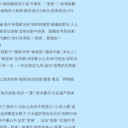
手/我给碗筷洗个澡/平衡车，“变身”！/给滑板翻
美食制作小厨师/厕所清洁小标兵/统筹安排小行
缘/谁不夸我家乡好/别样的课堂/璀璨的星河/人人
菜花引游客/定格光影中的美 隐藏在书里的美/
蜓飞舞忙/你们辛苦啦！/防疫，看我的！
队员
影子”/眼疾手快“偷虎崽”/唯快不破 “木头人”/
“精灵杯”足球赛/冲浪要小心/杠铃巧组合/冠军合
军/孙一文：一剑光寒定九州/成为“优秀的共青团
清凉饮料/蒲扇/快活的雨/夏夜/看瓜 呼噜猫
海滨浴场/清凉一“夏”/奇冰夏日/文化遗产我来
了/我长个儿啦/让良药不再苦口/“心灵小屋”真
护/这间教室太棒了/小头盔护我安全出行/别样行动
子播心中/法官“变身”， 法治“现身”/红领巾寻
开辟﹃双减﹄新课堂/研学变身小“药童”/小小老