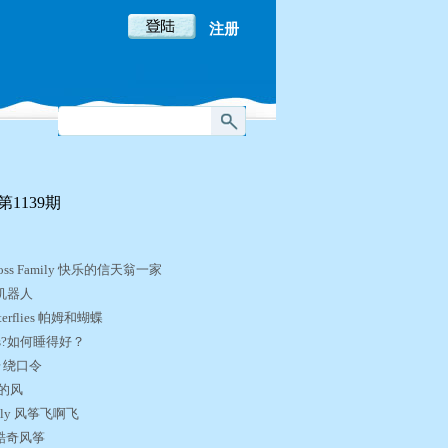
注册
1139期
atross Family 快乐的信天翁一家
t荒野机器人
tterflies 帕姆和蝴蝶
er Z’s?如何睡得好？
ter 绕口令
h三月的风
te, Fly 风筝飞啊飞
te 酷奇风筝