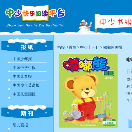
书报刊首页
>
中少十一刊
>
嘟嘟熊画报
中国少年报
嘟
中国中学生报
目
中国儿童报
成
中国少年英语报
科
快
中国儿童画报
生
...
婴儿画报