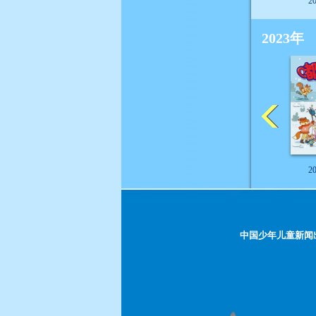
2
2023年
2
中国少年儿童新闻