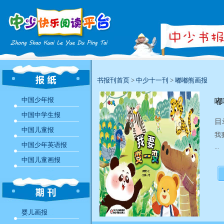
书报刊首页
>
中少十一刊
>
嘟嘟熊画报
中国少年报
嘟
中国中学生报
目
中国儿童报
我
中国少年英语报
...
中国儿童画报
婴儿画报